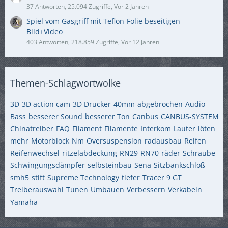
37 Antworten, 25.094 Zugriffe, Vor 2 Jahren
Spiel vom Gasgriff mit Teflon-Folie beseitigen
Bild+Video
403 Antworten, 218.859 Zugriffe, Vor 12 Jahren
Themen-Schlagwortwolke
3D
3D action cam
3D Drucker
40mm
abgebrochen
Audio
Bass
besserer Sound
besserer Ton
Canbus
CANBUS-SYSTEM
Chinatreiber
FAQ
Filament
Filamente
Interkom
Lauter
löten
mehr
Motorblock
Nm
Oversuspension
radausbau
Reifen
Reifenwechsel
ritzelabdeckung
RN29
RN70
räder
Schraube
Schwingungsdämpfer
selbsteinbau
Sena
Sitzbankschloß
smh5
stift
Supreme Technology
tiefer
Tracer 9 GT
Treiberauswahl
Tunen
Umbauen
Verbessern
Verkabeln
Yamaha