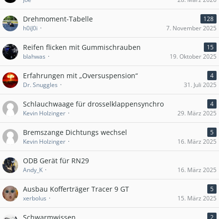
Drehmoment-Tabelle
128
h0iJ0i
7. November 2025
Reifen flicken mit Gummischrauben
15
blahwas
19. Oktober 2025
Erfahrungen mit „Oversuspension“
4
Dr. Snuggles
31. Juli 2025
Schlauchwaage für drosselklappensynchro
4
Kevin Holzinger
29. März 2025
Bremszange Dichtungs wechsel
5
Kevin Holzinger
16. März 2025
ODB Gerät für RN29
Andy_K
16. März 2025
Ausbau Kofferträger Tracer 9 GT
5
xerbolus
15. März 2025
Schwarmwissen
2