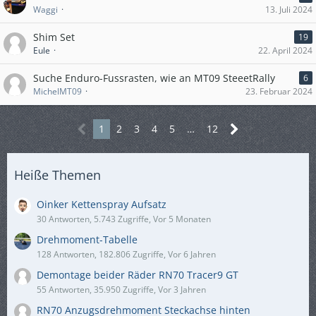
Waggi
13. Juli 2024
Shim Set
19
Eule
22. April 2024
Suche Enduro-Fussrasten, wie an MT09 SteeetRally
6
MichelMT09
23. Februar 2024
1
2
3
4
5
…
12
Heiße Themen
Oinker Kettenspray Aufsatz
30 Antworten, 5.743 Zugriffe, Vor 5 Monaten
Drehmoment-Tabelle
128 Antworten, 182.806 Zugriffe, Vor 6 Jahren
Demontage beider Räder RN70 Tracer9 GT
55 Antworten, 35.950 Zugriffe, Vor 3 Jahren
RN70 Anzugsdrehmoment Steckachse hinten