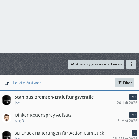
Alle als gelesen markieren
Letzte Antwort
Filter
Stahlbus Bremsen-Entlüftungsventile
50
Joe
24. Juli 2026
Oinker Kettenspray Aufsatz
30
pilgi3
5. Mai 2026
3D Druck Halterungen für Action Cam Stick
2
Joe
28. März 2026