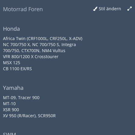
Motorrad Foren
Stil ändern
Honda
Africa Twin (CRF1000L, CRF250L, X-ADV)
NC 700/750 X, NC 700/750 S, Integra
700/750, CTX700N, NM4 Vultus
VFR 800/1200 X Crosstourer
MSX 125
CB 1100 EX/RS
Yamaha
MT-09, Tracer 900
MT-10
XSR 900
XV 950 (R/Racer), SCR950R
SWM