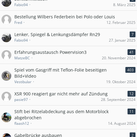
Fabio94
8. März 2025
Bestellung Wilbers Federbein bei Polo oder Louis
Fred
12. Februar 2025
Lenker, Spiegel & Lenkungsdämpfer Rn29
7
Fabio94
27. Januar 2025
Erfahrungsaustausch Powervision3
41
MatzeBC
20. November 2024
Spiel vom Gasgriff mit Teflon-Folie beseitigen
403
Bild+Video
Vestibular
19. Oktober 2024
XSR 900 reagiert gar nicht mehr auf Zündung
12
pasie97
28. September 2024
Stift bei Ritzelabdeckung aus dem Motorblock
11
abgebrochen
flaash12
14. August 2024
Gabelbrücke ausbauen
2