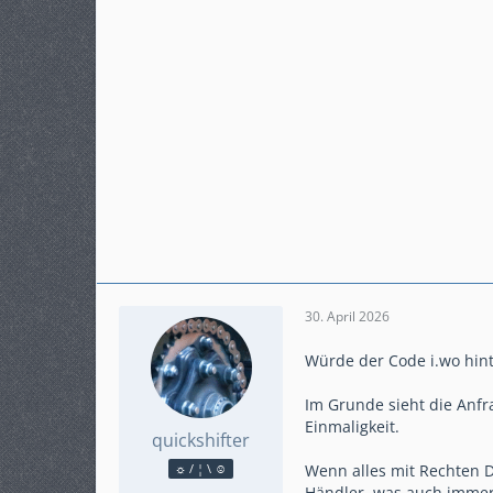
30. April 2026
Würde der Code i.wo hinte
Im Grunde sieht die Anfra
Einmaligkeit.
quickshifter
Wenn alles mit Rechten Di
☼ / ¦ \ ☺
Reaktionen
2.160
Händler, was auch immer 