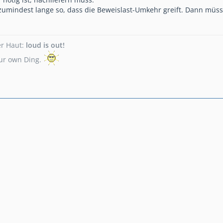
mindest lange so, dass die Beweislast-Umkehr greift. Dann müsst
er Haut:
loud is out!
your own Ding.