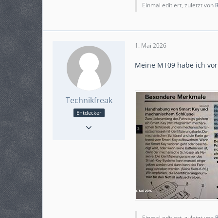
Einmal editiert, zuletzt von
R
1. Mai 2026
Meine MT09 habe ich vor
Technikfreak
Entdecker
Reaktionen
40
Punkte
270
Beiträge
44
Karteneintrag
nein
Modell
Yamaha MT09 Y-AMT
ABS
Ja
Einmal editiert, zuletzt von
R