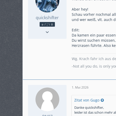
Aber hey!
Schau vorher nochmal all
quickshifter
und wer weiß, vlt. auch 
☼ / ¦ \ ☺
Reaktionen
2.160
Edit:
Da kamen ein paar essenti
Punkte
23.105
Du wirst suchen müssen, 
Beiträge
4.108
Herzrasen führte. Also 
Karteneintrag
nein
Modell
MT-09 SP (RN43)
Wg. Krach fahr ich aus d
KM-Stand
56555
-Not all you do, is only 
ABS
Ja
1. Mai 2026
Zitat von Gugo
Danke quickshifter,
leider ist das schon mehr a