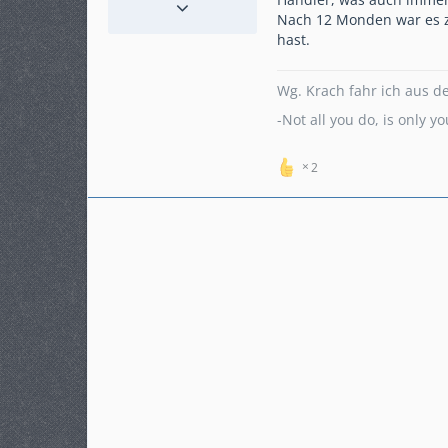
Nach 12 Monden war es zu
Punkte
23.105
hast.
Beiträge
4.108
Karteneintrag
nein
Modell
Wg. Krach fahr ich aus d
MT-09 SP (RN43)
-Not all you do, is only 
KM-Stand
56555
ABS
Ja
2