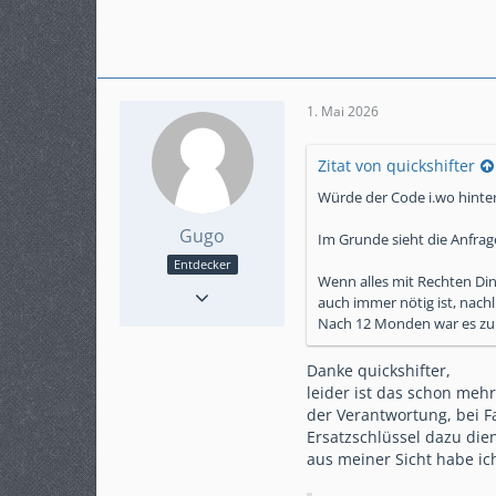
1. Mai 2026
Zitat von quickshifter
Würde der Code i.wo hinterl
Gugo
Im Grunde sieht die Anfrage
Entdecker
Wenn alles mit Rechten Ding
Reaktionen
10
auch immer nötig ist, nachl
Punkte
150
Nach 12 Monden war es zumi
Beiträge
26
Karteneintrag
nein
Danke quickshifter,
Modell
MT09SP 2024
leider ist das schon mehr
KM-Stand
1400
der Verantwortung, bei F
Ersatzschlüssel dazu dien
ABS
Ja
aus meiner Sicht habe ich