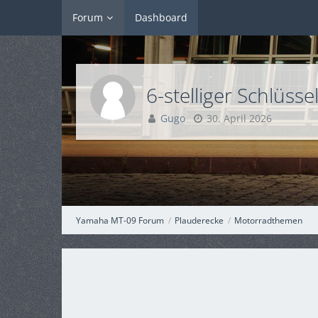
Forum
Dashboard
6-stelliger Schlüss
Gugo
30. April 2026
Yamaha MT-09 Forum
Plauderecke
Motorradthemen