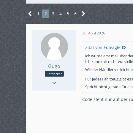
1
2
3
4
5
6
30. April 2026
Zitat von Edieagle
ich würde erst mal über d
Ich kann mir nicht vorstell
Gugo
Will der Händler vielleicht
Entdecker
Für jedes Fahrzeug gibt es
Reaktionen
10
Punkte
150
Spricht nicht gerade für ei
Beiträge
26
Code steht nur auf der ro
Karteneintrag
nein
Modell
MT09SP 2024
KM-Stand
1400
ABS
Ja