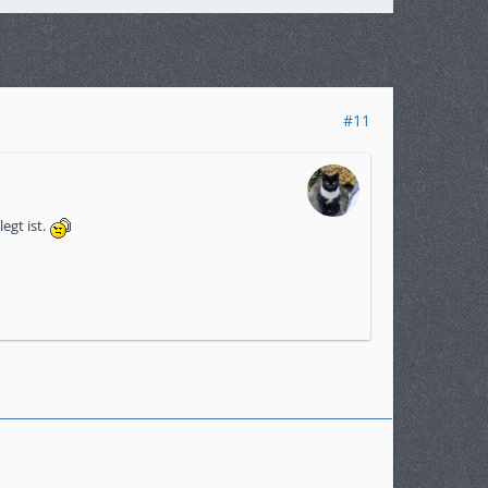
#11
egt ist.