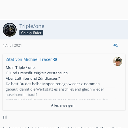
Triple/one
Galaxy-Rider
#5
17. Juli 2021
Zitat von Michael Tracer
Moin Triple / one,
Öl und Bremsflüssigkeit verstehe Ich.
Aber Luftfilter und Zündkerzen?
Da hast Du das halbe Moped zerlegt, wieder zusammen
gebaut, damit die Werkstatt es anschließend gleich wieder
auseinander baut?
Kerzen und Lufi muss doch sowieso raus zum Ventile prüfen.
Das hätte Ich mir gespart
Alles anzeigen
Gruß
Michael
Hi