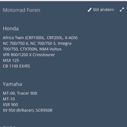
Motorrad Foren
Stil ändern
Honda
Africa Twin (CRF1000L, CRF250L, X-ADV)
NC 700/750 X, NC 700/750 S, Integra
700/750, CTX700N, NM4 Vultus
VFR 800/1200 X Crosstourer
MSX 125
CB 1100 EX/RS
Yamaha
MT-09, Tracer 900
MT-10
XSR 900
XV 950 (R/Racer), SCR950R