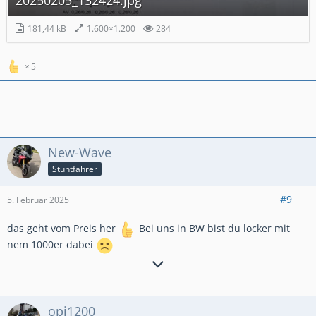
20250205_132424.jpg
181,44 kB
1.600×1.200
284
5
New-Wave
Stuntfahrer
#9
5. Februar 2025
das geht vom Preis her
Bei uns in BW bist du locker mit
nem 1000er dabei
...manchmal bin ich auf beiden Ohren blind
Honda VT 500 E-Suzuki LS 650 Savage-Harley Davidson 1200 Sportster-Honda CB
opi1200
750 Sevenfifty-
Suzuki GSX 1100 G-