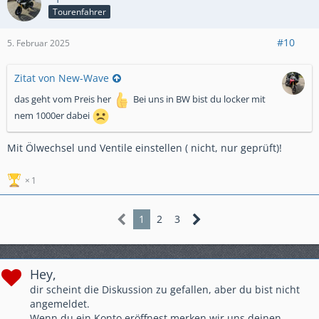
Tourenfahrer
Suzuki Bandit 1200-Yamaha XJR 1200 Kenny Roberts Replica-Honda CBR 600 F
(PC35 -Honda VTR 1000 F Firestorm-
Suzuki GSX 1400-Triumph Tiger 955i-Yamaha FZS 1000 Fazer-Suzuki DL 650 V-
#10
5. Februar 2025
Strom (K04)-Suzuki V-Strom 650 (L2)-
Yamaha XSR 900-Yamaha Tracer 900 GT-Suzuki GSX 750 AE Inazuma-Suzuki GSX
Zitat von New-Wave
1200 Inazuma-Moto Guzzi 850 V7 Special
das geht vom Preis her
Bei uns in BW bist du locker mit
nem 1000er dabei
Mit Ölwechsel und Ventile einstellen ( nicht, nur geprüft)!
1
1
2
3
Hey,
dir scheint die Diskussion zu gefallen, aber du bist nicht
angemeldet.
Wenn du ein Konto eröffnest merken wir uns deinen