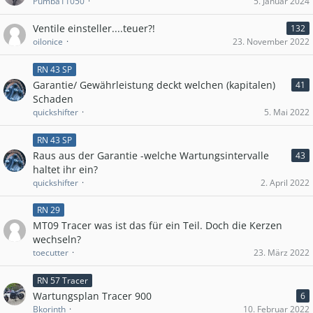
Pumba11050
5. Januar 2024
Ventile einsteller....teuer?!
132
oilonice
23. November 2022
RN 43 SP
Garantie/ Gewährleistung deckt welchen (kapitalen)
41
Schaden
quickshifter
5. Mai 2022
RN 43 SP
Raus aus der Garantie -welche Wartungsintervalle
43
haltet ihr ein?
quickshifter
2. April 2022
RN 29
MT09 Tracer was ist das für ein Teil. Doch die Kerzen
wechseln?
toecutter
23. März 2022
RN 57 Tracer
Wartungsplan Tracer 900
6
Bkorinth
10. Februar 2022