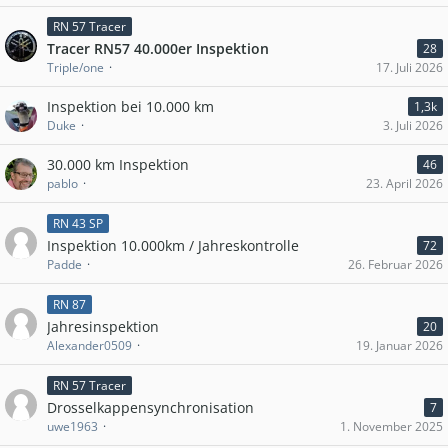
RN 57 Tracer
Tracer RN57 40.000er Inspektion
28
Triple/one
17. Juli 2026
Inspektion bei 10.000 km
1,3k
Duke
3. Juli 2026
30.000 km Inspektion
46
pablo
23. April 2026
RN 43 SP
Inspektion 10.000km / Jahreskontrolle
72
Padde
26. Februar 2026
RN 87
Jahresinspektion
20
Alexander0509
19. Januar 2026
RN 57 Tracer
Drosselkappensynchronisation
7
uwe1963
1. November 2025