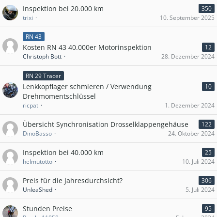
Inspektion bei 20.000 km
350
trixi
10. September 2025
RN 43
Kosten RN 43 40.000er Motorinspektion
12
Christoph Bott
28. Dezember 2024
RN 29 Tracer
Lenkkopflager schmieren / Verwendung
10
Drehmomentschlüssel
ricpat
1. Dezember 2024
Übersicht Synchronisation Drosselklappengehäuse
122
DinoBasso
24. Oktober 2024
Inspektion bei 40.000 km
25
helmutotto
10. Juli 2024
Preis für die Jahresdurchsicht?
306
UnleaShed
5. Juli 2024
Stunden Preise
95