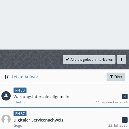
Alle als gelesen markieren
Letzte Antwort
Filter
RN 70
Wartungsintervale allgemein
4
Chefin
22. September 2024
RN 87
Digitaler Servicenachweis
1
Gugo
22. Juli 2026