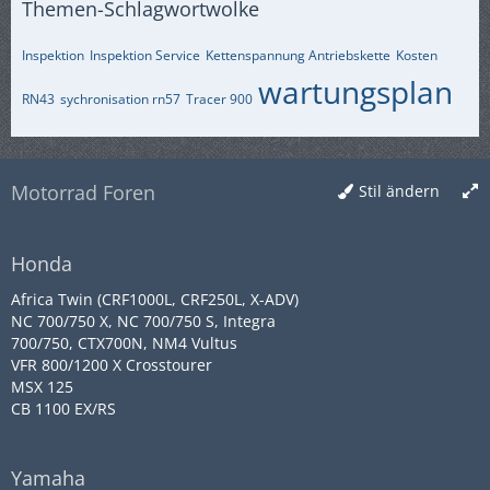
Themen-Schlagwortwolke
Inspektion
Inspektion Service
Kettenspannung Antriebskette
Kosten
wartungsplan
RN43
sychronisation rn57
Tracer 900
Motorrad Foren
Stil ändern
Honda
Africa Twin (CRF1000L, CRF250L, X-ADV)
NC 700/750 X, NC 700/750 S, Integra
700/750, CTX700N, NM4 Vultus
VFR 800/1200 X Crosstourer
MSX 125
CB 1100 EX/RS
Yamaha