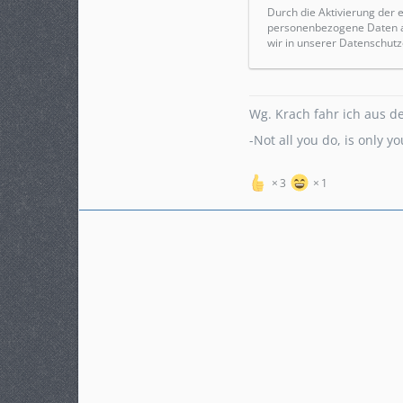
Durch die Aktivierung der 
personenbezogene Daten an
wir in unserer Datenschutz
Wg. Krach fahr ich aus d
-Not all you do, is only 
3
1