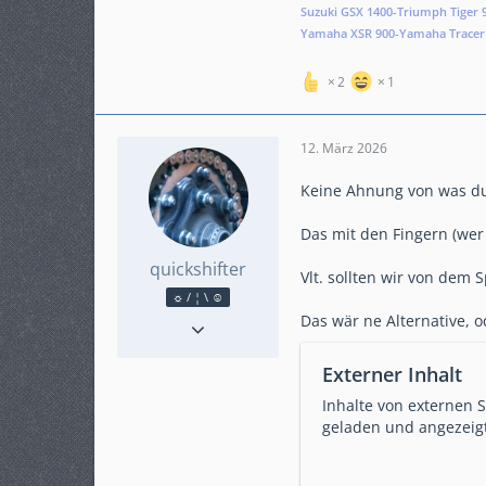
Suzuki GSX 1400-Triumph Tiger 9
Yamaha XSR 900-Yamaha Tracer 9
2
1
12. März 2026
Keine Ahnung von was du
Das mit den Fingern (wer 
quickshifter
Vlt. sollten wir von dem 
☼ / ¦ \ ☺
Reaktionen
2.160
Das wär ne Alternative, o
Punkte
23.110
Beiträge
4.109
Externer Inhalt
Karteneintrag
nein
Inhalte von externen 
Modell
geladen und angezeigt
MT-09 SP (RN43)
KM-Stand
56555
ABS
Ja