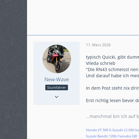
11. März 2026
typisch Quicki, gibt du
Vileda schrieb
"Die RN43 schmeisst nen 
Und darauf habe ich mei
New-Wave
In dem Post steht nix dr
Stuntfahrer
Reaktionen
1.129
Erst richtig lesen bevor
Punkte
8.627
Beiträge
1.485
Karteneintrag
ja
...manchmal bin ich auf
Honda VT 500 E-Suzuki LS 650 Sa
Suzuki Bandit 1200-Yamaha XJR 