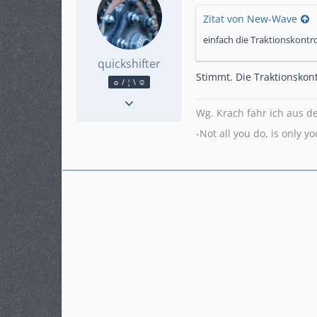
Zitat von New-Wave
einfach die Traktionskontr
quickshifter
Stimmt. Die Traktionskon
☼ / ¦ \ ☺
Reaktionen
2.160
Punkte
23.110
Wg. Krach fahr ich aus d
Beiträge
4.109
-Not all you do, is only 
Karteneintrag
nein
Modell
MT-09 SP (RN43)
KM-Stand
56555
ABS
Ja