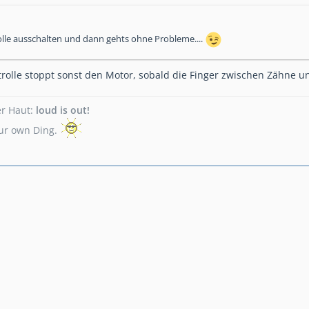
olle ausschalten und dann gehts ohne Probleme....
trolle stoppt sonst den Motor, sobald die Finger zwischen Zähne u
er Haut:
loud is out!
your own Ding.