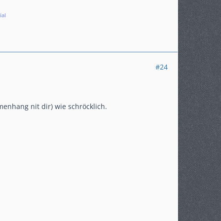
ial
#24
enhang nit dir) wie schröcklich.