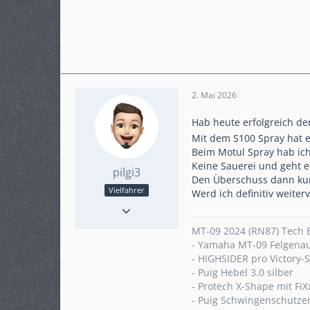
2. Mai 2026
Hab heute erfolgreich d
Mit dem S100 Spray hat e
Beim Motul Spray hab ic
Keine Sauerei und geht e
pilgi3
Den Überschuss dann kurz
Vielfahrer
Werd ich definitiv weit
Reaktionen
33
Punkte
498
MT-09 2024 (RN87) Tech 
Beiträge
89
- Yamaha MT-09 Felgenauf
Karteneintrag
nein
- HIGHSIDER pro Victory-
Modell
MT-09 (RN87)
- Puig Hebel 3.0 silber
KM-Stand
4290
- Protech X-Shape mit Fi
ABS
Ja
- Puig Schwingenschutze