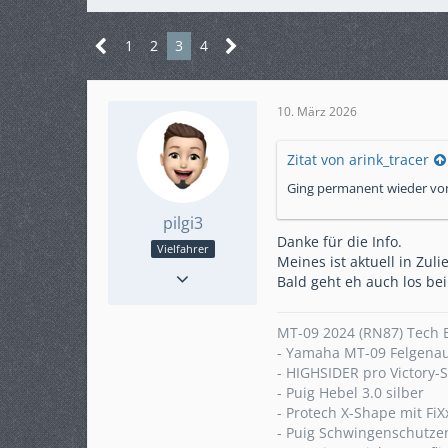
1
2
3
4
10. März 2026
Zitat von arink_tracer
Ging permanent wieder von
pilgi3
Danke für die Info.
Vielfahrer
Meines ist aktuell in Zuli
Reaktionen
33
Bald geht eh auch los bei
Punkte
498
Beiträge
89
MT-09 2024 (RN87) Tech 
Karteneintrag
nein
- Yamaha MT-09 Felgenauf
Modell
MT-09 (RN87)
- HIGHSIDER pro Victory-
KM-Stand
4290
- Puig Hebel 3.0 silber
ABS
Ja
- Protech X-Shape mit Fi
- Puig Schwingenschutze