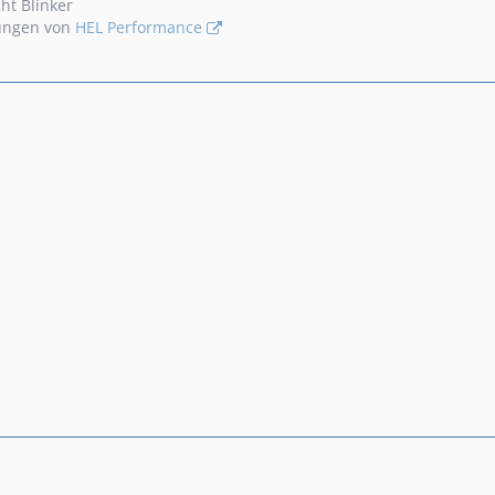
cht Blinker
itungen von
HEL Performance