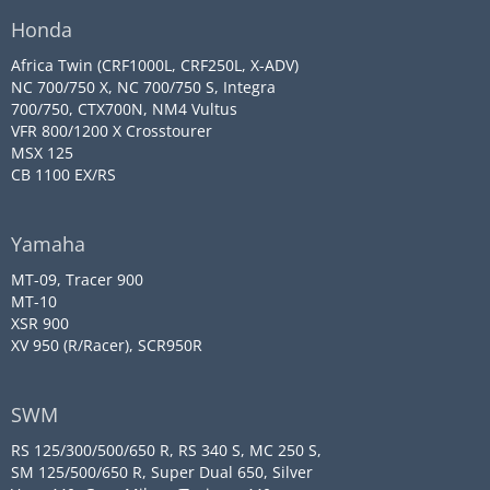
Honda
Africa Twin (CRF1000L, CRF250L, X-ADV)
NC 700/750 X, NC 700/750 S, Integra
700/750, CTX700N, NM4 Vultus
VFR 800/1200 X Crosstourer
MSX 125
CB 1100 EX/RS
Yamaha
MT-09, Tracer 900
MT-10
XSR 900
XV 950 (R/Racer), SCR950R
SWM
RS 125/300/500/650 R, RS 340 S, MC 250 S,
SM 125/500/650 R, Super Dual 650, Silver