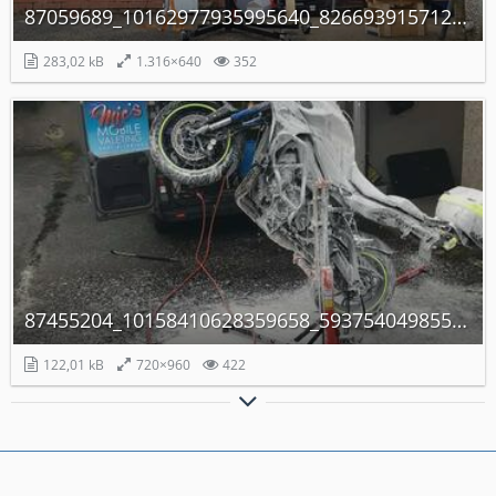
87059689_10162977935995640_8266939157121597440_o.jpg
283,02 kB
1.316×640
352
87455204_10158410628359658_5937540498557239296_n.jpg
122,01 kB
720×960
422
P+F Biker Homepage
P+F Biker Kanal