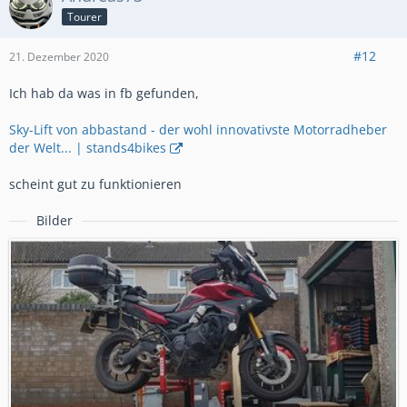
Tourer
#12
21. Dezember 2020
Ich hab da was in fb gefunden,
Sky-Lift von abbastand - der wohl innovativste Motorradheber
der Welt... | stands4bikes
scheint gut zu funktionieren
Bilder