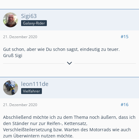
Sigi63
Galaxy-Rider
#15
21. Dezember 2020
Gut schon, aber wie Du schon sagst, eindeutig zu teuer.
Gruß Sigi
Starflite, Kreidler RM 50, CB 900F bol dor, CBX 750F, CBR 1000
sc21, Gpz 900R, FZR 10003LE, CBR 900RR sc28,
CBR1100 XX,
MT 09 RN 43 in ständiger Verbesserung.
leon111de
Vielfahrer
#16
21. Dezember 2020
Abschließend möchte ich zu dem Thema noch äußern, dass ich
den Ständer nur zur Reifen-, Kettensatz,
Verschleißteilersetzung bzw. Warten des Motorrads wie auch
zum Überwintern nutzen möchte.