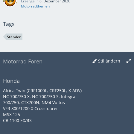
Erzengel
8. Dezember 2020
Motorradthemen
Tags
Ständer
Motorrad Foren
Stil ändern
Honda
Africa Twin (CRF1000L, CRF250L, X-ADV)
NC 700/750 X, NC 700/750 S, Integra
700/750, CTX700N, NM4 Vultus
VFR 800/1200 X Crosstourer
MSX 125
CB 1100 EX/RS