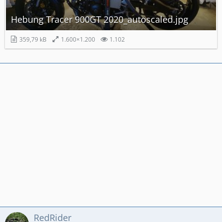
Hebung Tracer 900GT 2020_autoscaled.jpg
359,79 kB
1.600×1.200
1.102
RedRider