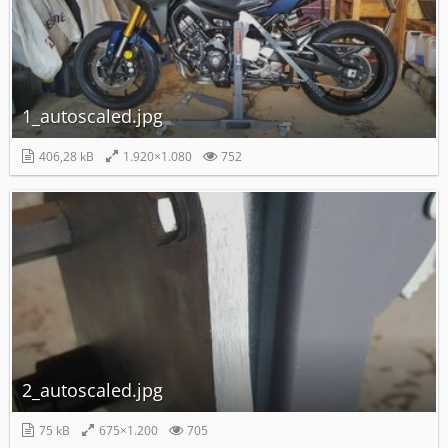
1_autoscaled.jpg
406,28 kB
1.920×1.080
752
2_autoscaled.jpg
75 kB
675×1.200
705