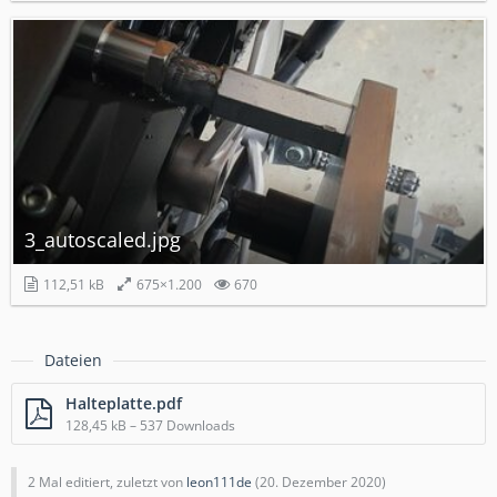
3_autoscaled.jpg
112,51 kB
675×1.200
670
Dateien
Halteplatte.pdf
128,45 kB – 537 Downloads
2 Mal editiert, zuletzt von
leon111de
(
20. Dezember 2020
)