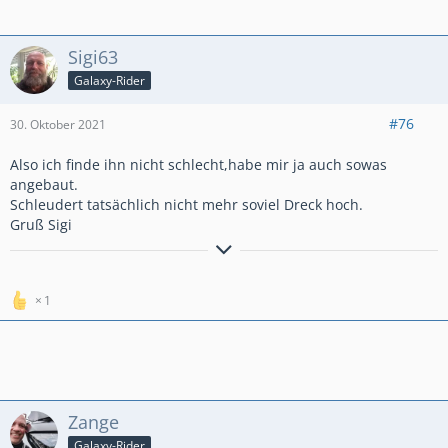
Sigi63
Galaxy-Rider
#76
30. Oktober 2021
Also ich finde ihn nicht schlecht,habe mir ja auch sowas
angebaut.
Schleudert tatsächlich nicht mehr soviel Dreck hoch.
Gruß Sigi
Starflite, Kreidler RM 50, CB 900F bol dor, CBX 750F, CBR 1000
sc21, Gpz 900R, FZR 10003LE, CBR 900RR sc28,
CBR1100 XX,
MT 09 RN 43 in ständiger Verbesserung.
1
Zange
Galaxy-Rider