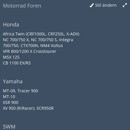
Motorrad Foren
Stil ändern
Honda
Africa Twin (CRF1000L, CRF250L, X-ADV)
NC 700/750 X, NC 700/750 S, Integra
700/750, CTX700N, NM4 Vultus
VFR 800/1200 X Crosstourer
MSX 125
CB 1100 EX/RS
Yamaha
MT-09, Tracer 900
MT-10
XSR 900
XV 950 (R/Racer), SCR950R
SWM