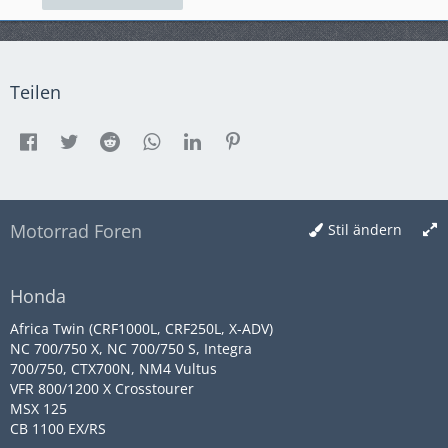
Teilen
Motorrad Foren
Stil ändern
Honda
Africa Twin (CRF1000L, CRF250L, X-ADV)
NC 700/750 X, NC 700/750 S, Integra
700/750, CTX700N, NM4 Vultus
VFR 800/1200 X Crosstourer
MSX 125
CB 1100 EX/RS