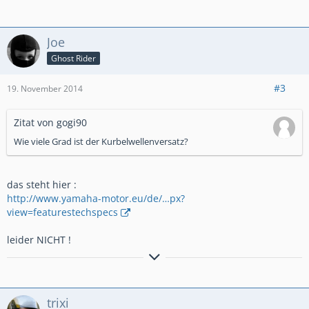
Joe
Ghost Rider
#3
19. November 2014
Zitat von gogi90
Wie viele Grad ist der Kurbelwellenversatz?
das steht hier :
http://www.yamaha-motor.eu/de/…px?
view=featurestechspecs
leider NICHT !
Es war einmal vor langer Zeit:
Yamaha MT-09 SP RN69 & Street Rallye RN29 / Yamaha R6 RJ15
& RJ03 ..................
trixi