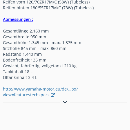
Reifen vorn 120/70ZR17M/C (58W) (Tubeless)
Reifen hinten 180/55ZR17M/C (73W) (Tubeless)
Abmessungen :
Gesamtlänge 2.160 mm
Gesamtbreite 950 mm
Gesamthöhe 1.345 mm - max. 1.375 mm
Sitzhöhe 845 mm - max. 860 mm
Radstand 1.440 mm
Bodenfreiheit 135 mm
Gewicht, fahrfertig, vollgetankt 210 kg
Tankinhalt 18 L
Öltankinhalt 3,4 L
http://www.yamaha-motor.eu/de/…px?
view=featurestechspecs
Es war einmal vor langer Zeit:
Yamaha MT-09 SP RN69 & Street Rallye RN29 / Yamaha R6 RJ15
& RJ03 ..................