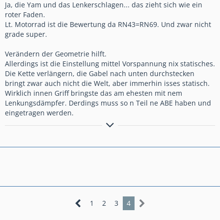
Ja, die Yam und das Lenkerschlagen... das zieht sich wie ein
roter Faden.
Lt. Motorrad ist die Bewertung da RN43=RN69. Und zwar nicht
grade super.
Verändern der Geometrie hilft.
Allerdings ist die Einstellung mittel Vorspannung nix statisches.
Die Kette verlängern, die Gabel nach unten durchstecken
bringt zwar auch nicht die Welt, aber immerhin isses statisch.
Wirklich innen Griff bringste das am ehesten mit nem
Lenkungsdämpfer. Derdings muss so n Teil ne ABE haben und
eingetragen werden.
Wg. Krach fahr ich aus der Haut:
loud is out!
-Not all you do, is only your own Ding.
1
2
3
4