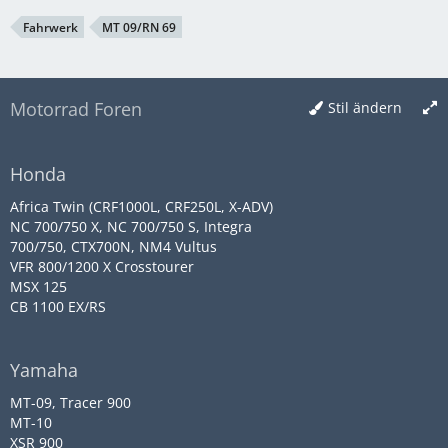
Fahrwerk
MT 09/RN 69
Motorrad Foren
Stil ändern
Honda
Africa Twin (CRF1000L, CRF250L, X-ADV)
NC 700/750 X, NC 700/750 S, Integra
700/750, CTX700N, NM4 Vultus
VFR 800/1200 X Crosstourer
MSX 125
CB 1100 EX/RS
Yamaha
MT-09, Tracer 900
MT-10
XSR 900