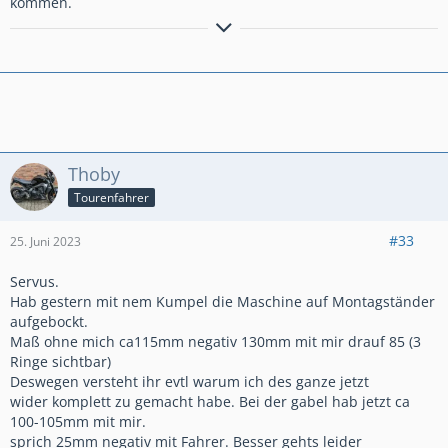
kommen.
Wg. Krach fahr ich aus der Haut:
loud is out!
-Not all you do, is only your own Ding.
Thoby
Tourenfahrer
#33
25. Juni 2023
Servus.
Hab gestern mit nem Kumpel die Maschine auf Montagständer
aufgebockt.
Maß ohne mich ca115mm negativ 130mm mit mir drauf 85 (3
Ringe sichtbar)
Deswegen versteht ihr evtl warum ich des ganze jetzt
wider komplett zu gemacht habe. Bei der gabel hab jetzt ca
100-105mm mit mir.
sprich 25mm negativ mit Fahrer. Besser gehts leider