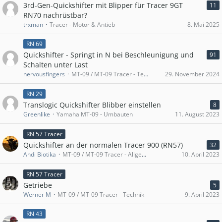
3rd-Gen-Quickshifter mit Blipper für Tracer 9GT
11
RN70 nachrüstbar?
trxman
Tracer - Motor & Antieb
8. Mai 2025
RN 69
Quickshifter - Springt in N bei Beschleunigung und
91
Schalten unter Last
nervousfingers
MT-09 / MT-09 Tracer - Technik
29. November 2024
RN 29
Translogic Quickshifter Blibber einstellen
8
Greenlike
Yamaha MT-09 - Umbauten
11. August 2023
RN 57 Tracer
Quickshifter an der normalen Tracer 900 (RN57)
32
Andi Biotika
MT-09 / MT-09 Tracer - Allgemein
10. April 2023
RN 57 Tracer
Getriebe
5
Werner M
MT-09 / MT-09 Tracer - Technik
9. April 2023
RN 43