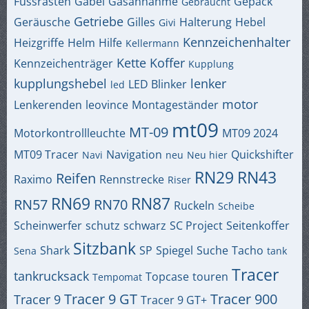
Fussrasten
Gabel
Gasannahme
Gepäck
Gebraucht
Getriebe
Geräusche
Gilles
Halterung
Hebel
Givi
Kennzeichenhalter
Heizgriffe
Helm
Hilfe
Kellermann
Kette
Koffer
Kennzeichenträger
Kupplung
kupplungshebel
lenker
LED Blinker
led
motor
Lenkerenden
leovince
Montageständer
mt09
MT-09
Motorkontrollleuchte
MT09 2024
MT09 Tracer
Navigation
Quickshifter
Navi
neu
Neu hier
RN29
RN43
Reifen
Raximo
Rennstrecke
Riser
RN69
RN87
RN57
RN70
Ruckeln
Scheibe
Scheinwerfer
schutz
schwarz
SC Project
Seitenkoffer
Sitzbank
Shark
SP
Spiegel
Suche
Tacho
Sena
tank
Tracer
tankrucksack
Topcase
touren
Tempomat
Tracer 9 GT
Tracer 900
Tracer 9
Tracer 9 GT+