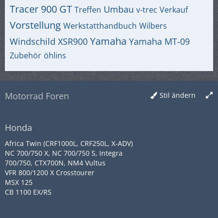
Tracer 900 GT
Umbau
Treffen
v-trec
Verkauf
Vorstellung
Werkstatthandbuch
Wilbers
Yamaha
Windschild
XSR900
Yamaha MT-09
Zubehör
öhlins
Motorrad Foren
Stil ändern
Honda
Africa Twin (CRF1000L, CRF250L, X-ADV)
NC 700/750 X, NC 700/750 S, Integra
700/750, CTX700N, NM4 Vultus
VFR 800/1200 X Crosstourer
MSX 125
CB 1100 EX/RS