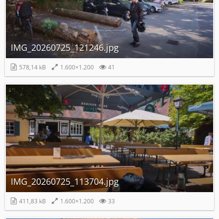
IMG_20260725_121246.jpg
578,14 kB
1.600×1.200
41
IMG_20260725_113704.jpg
411,83 kB
1.600×1.200
33