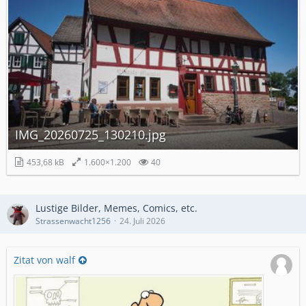
IMG_20260725_130210.jpg
453,68 kB
1.600×1.200
40
Lustige Bilder, Memes, Comics, etc.
Strassenwacht1256
24. Juli 2026
Zitat von walf