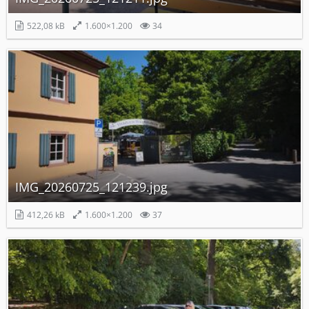
522,08 kB
1.600×1.200
34
IMG_20260725_121239.jpg
412,26 kB
1.600×1.200
37