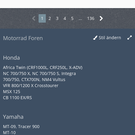
1
2
3
4
5
…
136
Motorrad Foren
Stil ändern
Honda
Africa Twin (CRF1000L, CRF250L, X-ADV)
NC 700/750 X, NC 700/750 S, Integra
700/750, CTX700N, NM4 Vultus
VFR 800/1200 X Crosstourer
MSX 125
CB 1100 EX/RS
Yamaha
MT-09, Tracer 900
MT-10