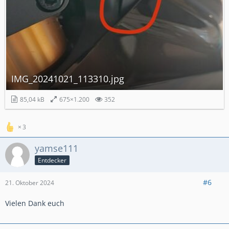
IMG_20241021_113310.jpg
85,04 kB
675×1.200
352
3
yamse111
Entdecker
#6
21. Oktober 2024
Vielen Dank euch