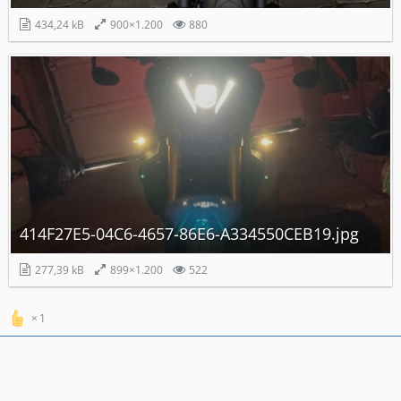
434,24 kB
900×1.200
880
414F27E5-04C6-4657-86E6-A334550CEB19.jpg
277,39 kB
899×1.200
522
1