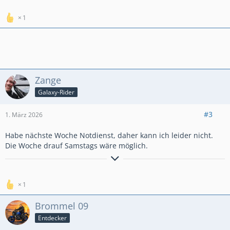
1
Zange
Galaxy-Rider
#3
1. März 2026
Habe nächste Woche Notdienst, daher kann ich leider nicht.
Die Woche drauf Samstags wäre möglich.
Einer von uns beiden ist klüger als du
1
Brommel 09
Entdecker