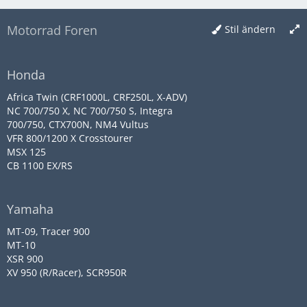
Motorrad Foren
Stil ändern
Honda
Africa Twin (CRF1000L, CRF250L, X-ADV)
NC 700/750 X, NC 700/750 S, Integra
700/750, CTX700N, NM4 Vultus
VFR 800/1200 X Crosstourer
MSX 125
CB 1100 EX/RS
Yamaha
MT-09, Tracer 900
MT-10
XSR 900
XV 950 (R/Racer), SCR950R