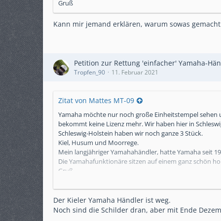
Gruß
Kann mir jemand erklären, warum sowas gemacht w
Petition zur Rettung 'einfacher' Yamaha-Hän
Tropfen_90
11. Februar 2021
Zitat von Mattes MT-09
Yamaha möchte nur noch große Einheitstempel sehen u
bekommt keine Lizenz mehr. Wir haben hier in Schleswi
Schleswig-Holstein haben wir noch ganze 3 Stück.
Kiel, Husum und Moorrege.
Mein langjähriger Yamahahändler, hatte Yamaha seit 197
Die Yamahafunktionäre sitzen auf einem ganz schön ho
Gruß
Mattes
Der Kieler Yamaha Händler ist weg.
Noch sind die Schilder dran, aber mit Ende Deze