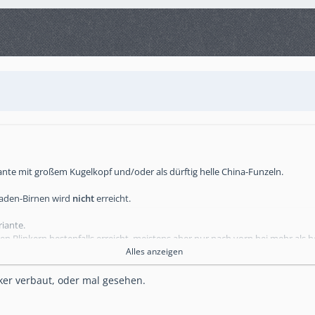
riante mit großem Kugelkopf und/oder als dürftig helle China-Funzeln.
faden-Birnen wird
nicht
erreicht.
riante.
esen Blinkern bestenfalls erreicht, meistens aber nur nach vorn bei mehr als b
Alles anzeigen
t ernst nimmt hat keinen Umbaubedarf.
ker verbaut, oder mal gesehen.