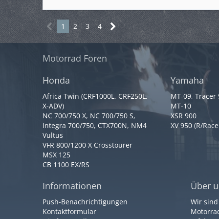
1
2
3
4
Motorrad Foren
Honda
Yamaha
Africa Twin (CRF1000L, CRF250L,
MT-09, Tracer
X-ADV)
MT-10
NC 700/750 X, NC 700/750 S,
XSR 900
Integra 700/750, CTX700N, NM4
XV 950 (R/Race
Vultus
VFR 800/1200 X Crosstourer
MSX 125
CB 1100 EX/RS
Informationen
Über u
Push-Benachrichtigungen
Wir sind
Kontaktformular
Motorrad