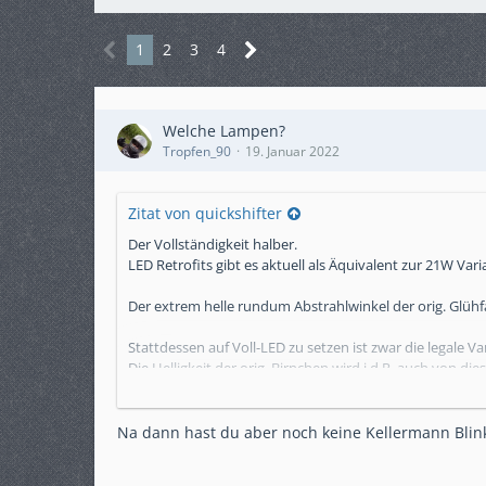
1
2
3
4
Welche Lampen?
Tropfen_90
19. Januar 2022
Zitat von quickshifter
Der Vollständigkeit halber.
LED Retrofits gibt es aktuell als Äquivalent zur 21W Va
Der extrem helle rundum Abstrahlwinkel der orig. Glüh
Stattdessen auf Voll-LED zu setzen ist zwar die legale Va
Die Helligkeit der orig. Birnchen wird i.d.R. auch von di
Wer es -bei überschaubarem Budget- mit der Sicherhei
Na dann hast du aber noch keine Kellermann Blin