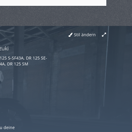
Stil ändern
zuki
125 S-SF43A, DR 125 SE-
4A, DR 125 SM
du deine