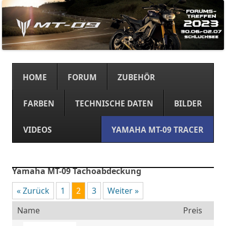
Springe
zum
HOME
FORUM
ZUBEHÖR
Inhalt
FARBEN
TECHNISCHE DATEN
BILDER
VIDEOS
YAMAHA MT-09 TRACER
Yamaha MT-09 Tachoabdeckung
« Zurück
1
2
3
Weiter »
Name
Preis