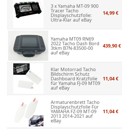
3 x Yamaha MT-09 900
Tracer Tacho
14,99 €
Displayschutzfolie:
Ultra-Klar
auf eBay
Yamaha MT09 RN69
2022 Tacho Dash Bord
439,90 €
3tkm B7N-83500-00
auf eBay
Klar Motorrad Tacho
Bildschirm Schutz
Dashboard Kratzfolie
11,04 €
für Yamaha FJ-09 MT09
auf eBay
Armaturenbrett Tacho
Displayschutzfolie Für
YAMAHA FZ-09 MT-09
11,04 €
2013 2014-2021
auf
eBay