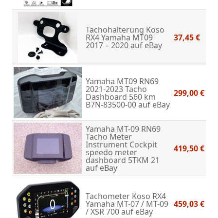
Tachohalterung Koso
RX4 Yamaha MT09
37,45 €
2017 – 2020
auf eBay
Yamaha MT09 RN69
2021-2023 Tacho
299,00 €
Dashboard 560 km
B7N-83500-00
auf eBay
Yamaha MT-09 RN69
Tacho Meter
Instrument Cockpit
419,50 €
speedo meter
dashboard 5TKM 21
auf eBay
Tachometer Koso RX4
Yamaha MT-07 / MT-09
459,03 €
/ XSR 700
auf eBay