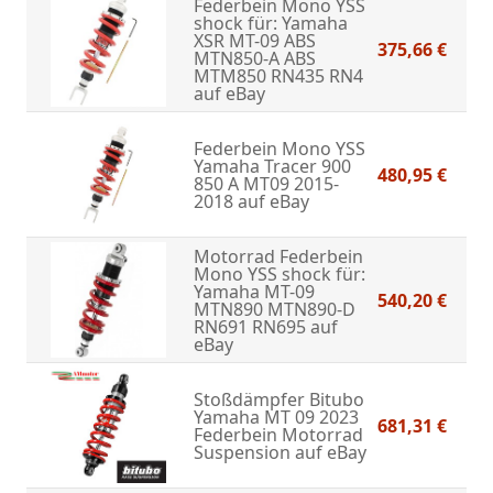
Federbein Mono YSS
shock für: Yamaha
XSR MT-09 ABS
375,66 €
MTN850-A ABS
MTM850 RN435 RN4
auf eBay
Federbein Mono YSS
Yamaha Tracer 900
480,95 €
850 A MT09 2015-
2018
auf eBay
Motorrad Federbein
Mono YSS shock für:
Yamaha MT-09
540,20 €
MTN890 MTN890-D
RN691 RN695
auf
eBay
Stoßdämpfer Bitubo
Yamaha MT 09 2023
681,31 €
Federbein Motorrad
Suspension
auf eBay