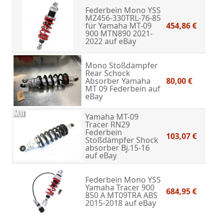
Federbein Mono YSS
MZ456-330TRL-76-85
für Yamaha MT-09
454,86 €
900 MTN890 2021-
2022
auf eBay
Mono Stoßdämpfer
Rear Schock
Absorber Yamaha
80,00 €
MT 09 Federbein
auf
eBay
Yamaha MT-09
Tracer RN29
Federbein
103,07 €
Stoßdämpfer Shock
absorber Bj.15-16
auf eBay
Federbein Mono YSS
Yamaha Tracer 900
684,95 €
850 A MT09TRA ABS
2015-2018
auf eBay