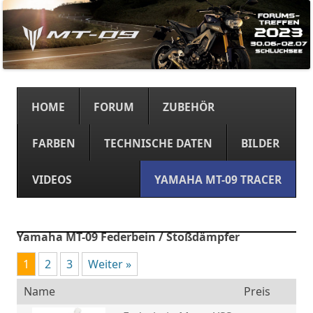
Springe
zum
HOME
FORUM
ZUBEHÖR
Inhalt
FARBEN
TECHNISCHE DATEN
BILDER
VIDEOS
YAMAHA MT-09 TRACER
Yamaha MT-09 Federbein / Stoßdämpfer
1
2
3
Weiter »
Name
Preis