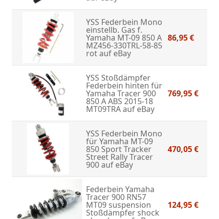
YSS Federbein Mono
einstellb. Gas f.
Yamaha MT-09 850 A
86,95 €
MZ456-330TRL-58-85
rot
auf eBay
YSS Stoßdämpfer
Federbein hinten für
Yamaha Tracer 900
769,95 €
850 A ABS 2015-18
MT09TRA
auf eBay
YSS Federbein Mono
für Yamaha MT-09
850 Sport Tracker
470,05 €
Street Rally Tracer
900
auf eBay
Federbein Yamaha
Tracer 900 RN57
MT09 suspension
124,95 €
Stoßdämpfer shock