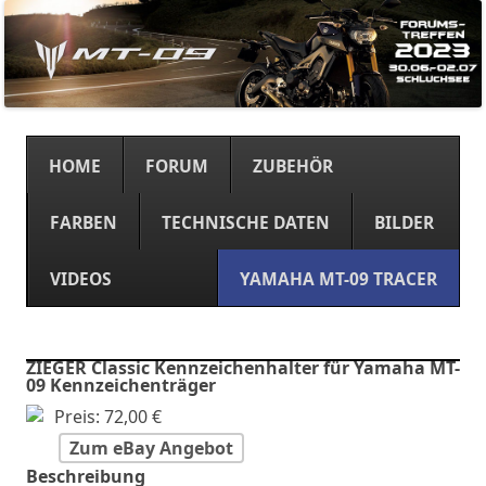
Springe
zum
HOME
FORUM
ZUBEHÖR
Inhalt
FARBEN
TECHNISCHE DATEN
BILDER
VIDEOS
YAMAHA MT-09 TRACER
ZIEGER Classic Kennzeichenhalter für Yamaha MT-
09 Kennzeichenträger
Preis: 72,00 €
Zum eBay Angebot
Beschreibung