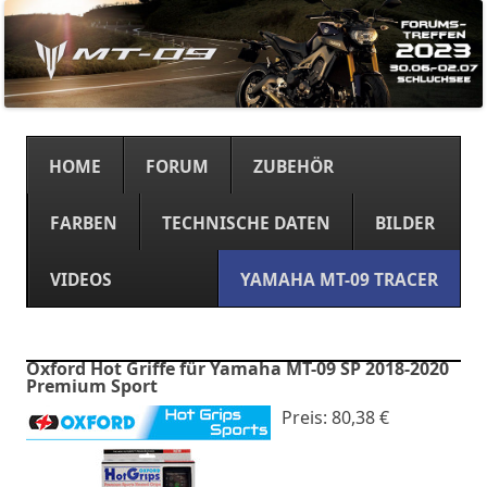
Springe
zum
HOME
FORUM
ZUBEHÖR
Inhalt
FARBEN
TECHNISCHE DATEN
BILDER
VIDEOS
YAMAHA MT-09 TRACER
Oxford Hot Griffe für Yamaha MT-09 SP 2018-2020
Premium Sport
Preis: 80,38 €