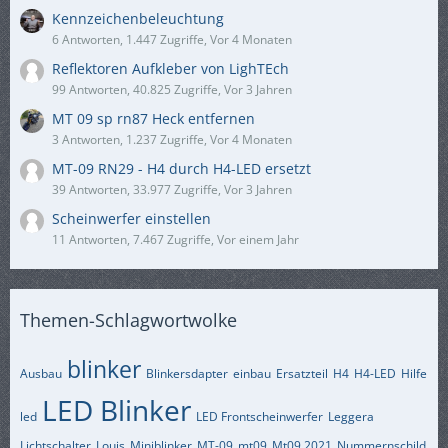
Kennzeichenbeleuchtung
6 Antworten, 1.447 Zugriffe, Vor 4 Monaten
Reflektoren Aufkleber von LighTEch
99 Antworten, 40.825 Zugriffe, Vor 3 Jahren
MT 09 sp rn87 Heck entfernen
3 Antworten, 1.237 Zugriffe, Vor 4 Monaten
MT-09 RN29 - H4 durch H4-LED ersetzt
39 Antworten, 33.977 Zugriffe, Vor 3 Jahren
Scheinwerfer einstellen
11 Antworten, 7.467 Zugriffe, Vor einem Jahr
Themen-Schlagwortwolke
blinker
Ausbau
Blinkersdapter
einbau
Ersatzteil
H4
H4-LED
Hilfe
LED Blinker
led
LED Frontscheinwerfer
Leggera
Lichtschalter
Louis
Miniblinker
MT-09
mt09
Mt09 2021
Nummernschild