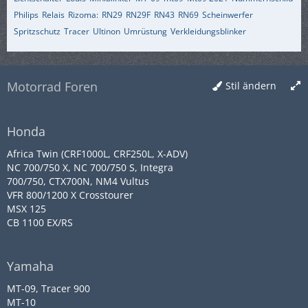
Philips
Relais
Rizoma:
RN29
RN29F
RN43
RN69
Scheinwerfer
Spritzschutz
Tracer
Ultinon
Umrüstung
Verkleidungsblinker
Motorrad Foren
Stil ändern
Honda
Africa Twin (CRF1000L, CRF250L, X-ADV)
NC 700/750 X, NC 700/750 S, Integra
700/750, CTX700N, NM4 Vultus
VFR 800/1200 X Crosstourer
MSX 125
CB 1100 EX/RS
Yamaha
MT-09, Tracer 900
MT-10